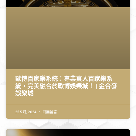
歐博百家樂系統：專業真人百家樂系
統，完美融合於歐博娛樂城！ | 金合發
娛樂城
25 5 月, 2024
尚無留言