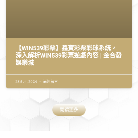
【WIN539彩票】鑫寶彩票彩球系統，
深入解析WIN539彩票遊戲內容 | 金合發
娛樂城
23 5 月, 2024
尚無留言
閱讀更多