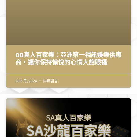
OB真人百家樂：亞洲第一視訊娛樂供應
商，讓你保持愉悅的心情大飽眼福
28 5 月, 2024
尚無留言