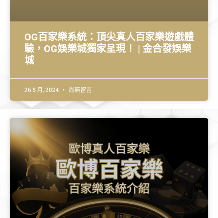
OG百家樂系統：頂尖真人百家樂遊戲體
驗，OG娛樂城獨家呈現！ | 金合發娛樂
城
26 5 月, 2024
尚無留言